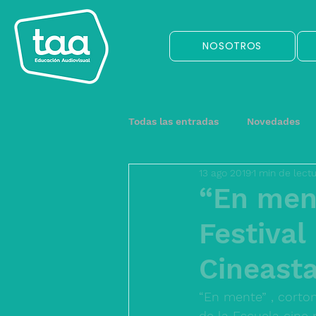
NOSOTROS
Todas las entradas
Novedades
13 ago 2019
1 min de lect
“En men
Festival
Cineast
“En mente” , corto
de la Escuela cine 