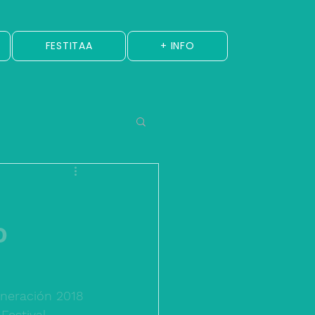
FESTITAA
+ INFO
o
eneración 2018 
Festival 