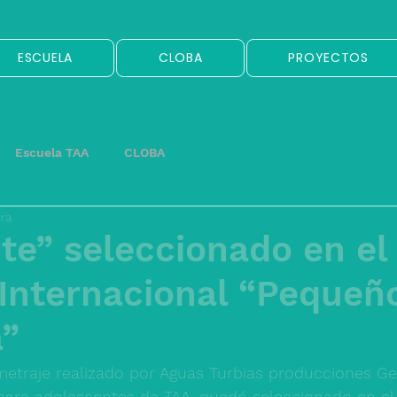
ESCUELA
CLOBA
PROYECTOS
Escuela TAA
CLOBA
ura
te” seleccionado en el
 Internacional “Pequeñ
a”
metraje realizado por Aguas Turbias producciones G
para adolescentes de TAA, quedó seleccionado en el 