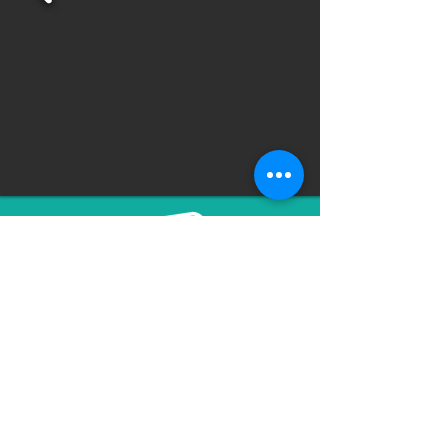
Montevid
eo, Uruguay
info@taa.com.uy