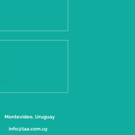
ripciones Abiertas
0
Montevid
eo, Uruguay
info@taa.com.uy