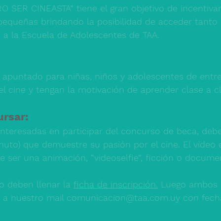
 SER CINEASTA” tiene el gran objetivo de incentivar 
equeñas brindando la posibilidad de acceder tanto al
 a la Escuela de Adolescentes de TAA. 
 apuntado para niñas, niños y adolescentes de entre
l cine y tengan la motivación de aprender clase a cl
rsar: 
interesadas en participar del concurso de beca, debe
uto) que demuestre su pasión por el cine. El video e
de ser una animación, “videoselfie”, ficción o documen
o deben llenar la 
ficha de inscripción.
 Luego ambos r
s a nuestro mail comunicacion@taa.com.uy con fech