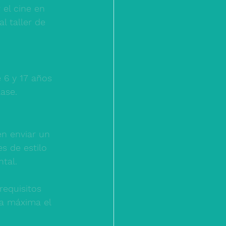
el cine en 
 taller de 
 6 y 17 años 
ase. 
n enviar un 
s de estilo 
tal. 
equisitos 
a máxima el 