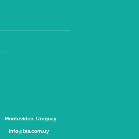
TITAA 2019
Montevid
eo, Uruguay
info@taa.com.uy