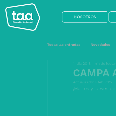
NOSOTROS
Todas las entradas
Novedades
11 dic 2018
1 min de lectu
CAMPA 
Actualizado:
4 feb 2019
¡Martes y jueves d