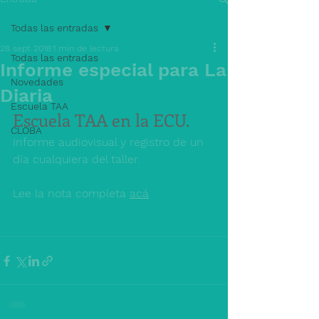
Todas las entradas
28 sept 2018
1 min de lectura
Todas las entradas
Informe especial para La
Novedades
Diaria
Escuela TAA
Escuela TAA en la ECU.
CLOBA
Informe audiovisual y registro de un 
día cualquiera del taller.
Lee la nota completa 
acá